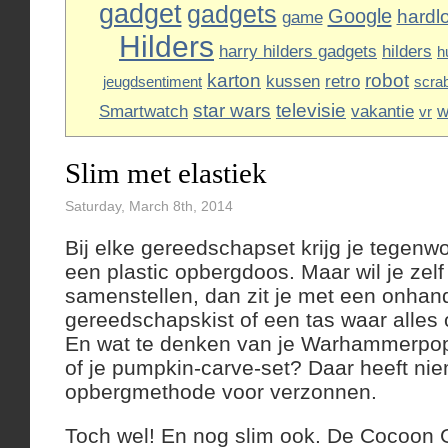
gadget
gadgets
Google
hardl
game
Hilders
harry hilders gadgets
hilders
h
karton
robot
kussen
retro
jeugdsentiment
scra
star wars
televisie
Smartwatch
vakantie
w
vr
Slim met elastiek
Saturday, March 8th, 2014
Bij elke gereedschapset krijg je tegenwo
een plastic opbergdoos. Maar wil je zelf
samenstellen, dan zit je met een onhan
gereedschapskist of een tas waar alles 
En wat te denken van je Warhammerpop
of je pumpkin-carve-set? Daar heeft ni
opbergmethode voor verzonnen.
Toch wel! En nog slim ook. De Cocoon Gr