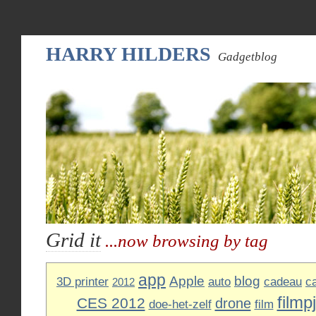
HARRY HILDERS
Gadgetblog
Grid it
...now browsing by tag
app
Apple
blog
3D printer
auto
cadeau
c
2012
filmp
CES 2012
drone
doe-het-zelf
film