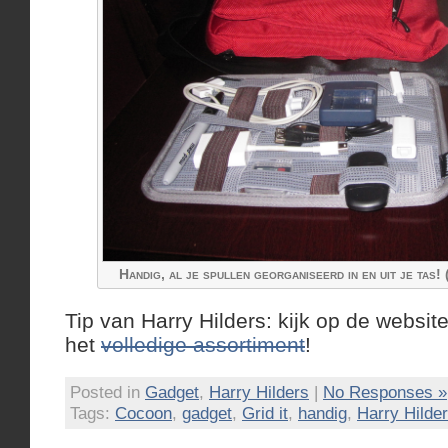
Handig, al je spullen georganiseerd in en uit je tas
Tip van Harry Hilders: kijk op de websi
het
volledige assortiment
!
Posted in
Gadget
,
Harry Hilders
|
No Responses »
Tags:
Cocoon
,
gadget
,
Grid it
,
handig
,
Harry Hilde