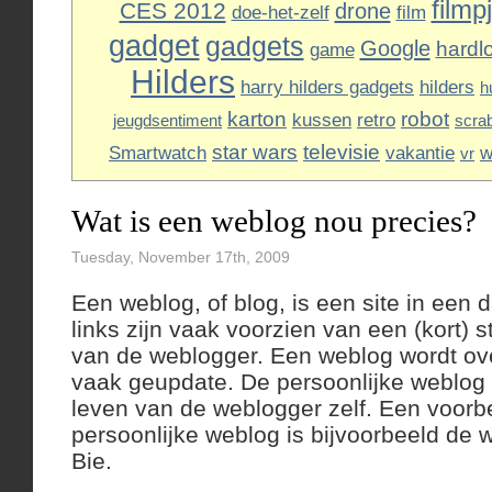
filmp
CES 2012
drone
doe-het-zelf
film
gadget
gadgets
Google
hardl
game
Hilders
harry hilders gadgets
hilders
h
karton
robot
kussen
retro
jeugdsentiment
scra
star wars
televisie
Smartwatch
vakantie
w
vr
Wat is een weblog nou precies?
Tuesday, November 17th, 2009
Een weblog, of blog, is een site in een 
links zijn vaak voorzien van een (kort)
van de weblogger. Een weblog wordt ov
vaak geupdate. De persoonlijke weblog 
leven van de weblogger zelf. Een voorb
persoonlijke weblog is bijvoorbeeld de
Bie.