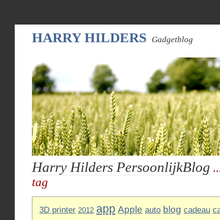
HARRY HILDERS
Gadgetblog
Harry Hilders PersoonlijkBlog
.
tag
app
Apple
blog
3D printer
auto
cadeau
c
2012