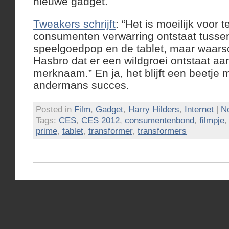
nieuwe gadget.
Tweakers schrijft
: “Het is moeilijk voor te
consumenten verwarring ontstaat tusse
speelgoedpop en de tablet, maar waarsch
Hasbro dat er een wildgroei ontstaat aa
merknaam.” En ja, het blijft een beetje 
andermans succes.
Posted in
Film
,
Gadget
,
Harry Hilders
,
Internet
|
N
Tags:
CES
,
CES 2012
,
consumentenbond
,
filmpje
prime
,
tablet
,
transformer
,
transformers