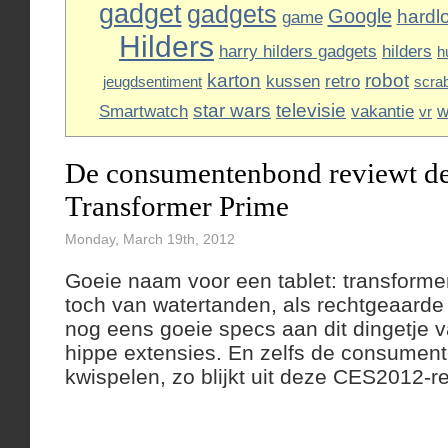
gadget
gadgets
Google
hardl
game
Hilders
harry hilders gadgets
hilders
h
karton
robot
kussen
retro
jeugdsentiment
scra
star wars
televisie
Smartwatch
vakantie
w
vr
De consumentenbond reviewt d
Transformer Prime
Monday, March 19th, 2012
Goeie naam voor een tablet: transformer
toch van watertanden, als rechtgeaarde 
nog eens goeie specs aan dit dingetje v
hippe extensies. En zelfs de consumen
kwispelen, zo blijkt uit deze CES2012-r