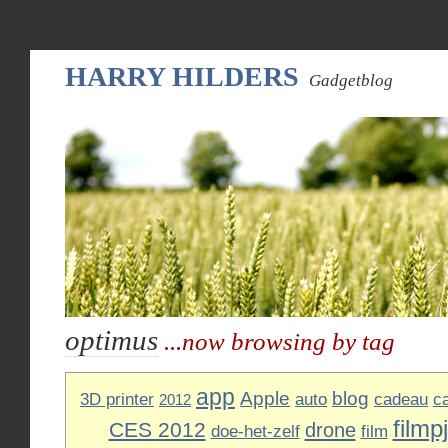
HARRY HILDERS
Gadgetblog
optimus
...now browsing by tag
app
Apple
blog
3D printer
auto
cadeau
c
2012
filmp
CES 2012
drone
doe-het-zelf
film