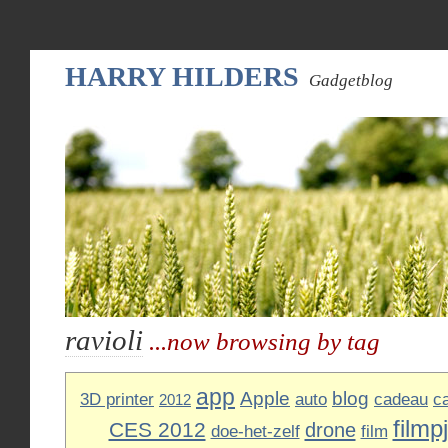
HARRY HILDERS
Gadgetblog
ravioli
...now browsing by tag
app
Apple
blog
3D printer
auto
cadeau
c
2012
filmp
CES 2012
drone
doe-het-zelf
film