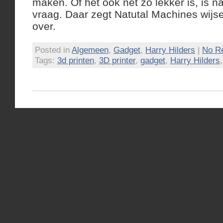
maken. Of het ook net zo lekker is, is na
vraag. Daar zegt Natutal Machines wijseli
over.
Posted in
Algemeen
,
Gadget
,
Harry Hilders
|
No R
Tags:
3d printen
,
3D printer
,
gadget
,
Harry Hilders