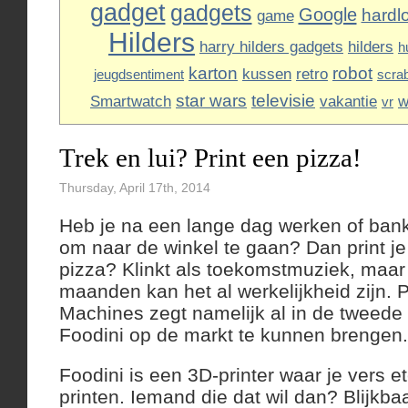
gadget
gadgets
Google
hardl
game
Hilders
harry hilders gadgets
hilders
h
karton
robot
kussen
retro
jeugdsentiment
scra
star wars
televisie
Smartwatch
vakantie
w
vr
Trek en lui? Print een pizza!
Thursday, April 17th, 2014
Heb je na een lange dag werken of ban
om naar de winkel te gaan? Dan print j
pizza? Klinkt als toekomstmuziek, maar
maanden kan het al werkelijkheid zijn. 
Machines zegt namelijk al in de tweede 
Foodini op de markt te kunnen brengen.
Foodini is een 3D-printer waar je vers 
printen. Iemand die dat wil dan? Blijkba