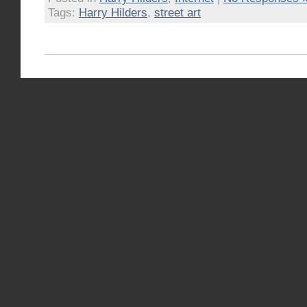
Tags:
Harry Hilders
,
street art