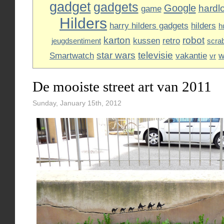
gadget
gadgets
Google
hardl
game
Hilders
harry hilders gadgets
hilders
h
karton
robot
kussen
retro
jeugdsentiment
scra
star wars
televisie
Smartwatch
vakantie
w
vr
De mooiste street art van 2011
Sunday, January 15th, 2012