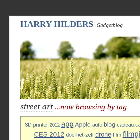
HARRY HILDERS
Gadgetblog
street art
...now browsing by tag
app
Apple
blog
3D printer
auto
cadeau
c
2012
filmp
CES 2012
drone
doe-het-zelf
film