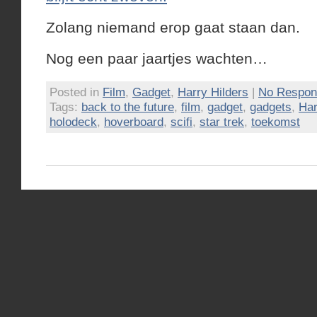
Zolang niemand erop gaat staan dan.
Nog een paar jaartjes wachten…
Posted in
Film
,
Gadget
,
Harry Hilders
|
No Respon
Tags:
back to the future
,
film
,
gadget
,
gadgets
,
Har
holodeck
,
hoverboard
,
scifi
,
star trek
,
toekomst