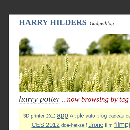
HARRY HILDERS
Gadgetblog
harry potter
...now browsing by tag
app
Apple
blog
3D printer
auto
cadeau
c
2012
filmp
CES 2012
drone
doe-het-zelf
film