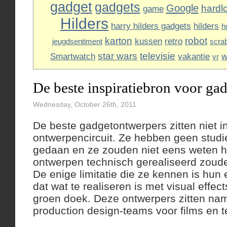
gadget
gadgets
Google
hardl
game
Hilders
harry hilders gadgets
hilders
h
karton
robot
kussen
retro
jeugdsentiment
scra
star wars
televisie
Smartwatch
vakantie
w
vr
De beste inspiratiebron voor ga
Wednesday, October 26th, 2011
De beste gadgetontwerpers zitten niet in
ontwerpencircuit. Ze hebben geen studi
gedaan en ze zouden niet eens weten h
ontwerpen technisch gerealiseerd zou
De enige limitatie die ze kennen is hun 
dat wat te realiseren is met visual effec
groen doek. Deze ontwerpers zitten name
production design-teams voor films en te