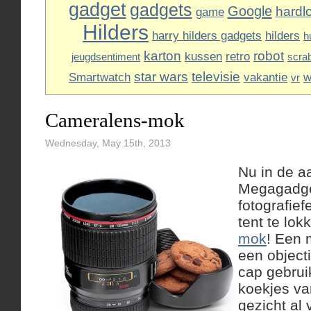
gadget
gadgets
Google
hardl
game
Hilders
harry hilders gadgets
hilders
h
karton
robot
kussen
retro
jeugdsentiment
scra
star wars
televisie
Smartwatch
vakantie
w
vr
Cameralens-mok
Wednesday, May 15th, 2013
Nu in de a
Megagadget
fotografief
tent te lok
mok
! Een 
een objecti
cap gebrui
koekjes van
gezicht al 