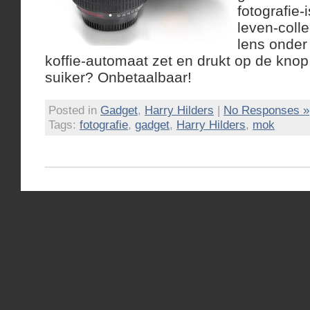
fotografie-
leven-coll
lens onder
koffie-automaat zet en drukt op de knop
suiker? Onbetaalbaar!
Posted in
Gadget
,
Harry Hilders
|
No Responses »
Tags:
fotografie
,
gadget
,
Harry Hilders
,
mok