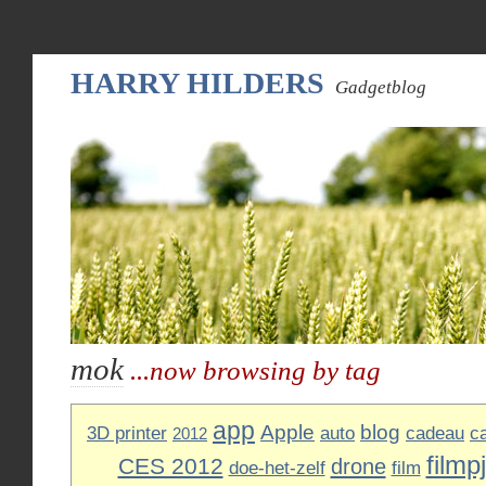
HARRY HILDERS
Gadgetblog
mok
...now browsing by tag
app
Apple
blog
3D printer
auto
cadeau
c
2012
filmp
CES 2012
drone
doe-het-zelf
film