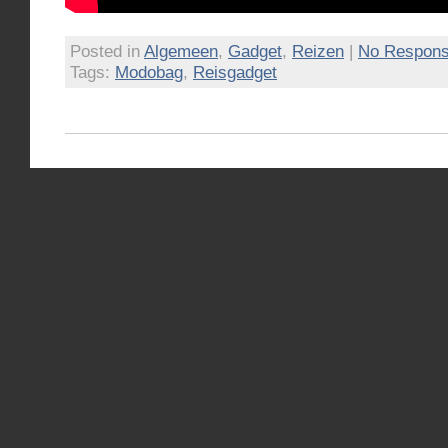
Posted in
Algemeen
,
Gadget
,
Reizen
|
No Respons
Tags:
Modobag
,
Reisgadget