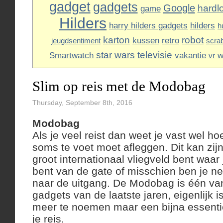
gadget
gadgets
Google
hardl
game
Hilders
harry hilders gadgets
hilders
h
karton
robot
kussen
retro
jeugdsentiment
scra
star wars
televisie
Smartwatch
vakantie
w
vr
Slim op reis met de Modobag
Thursday, September 8th, 2016
Modobag
Als je veel reist dan weet je vast wel ho
soms te voet moet afleggen. Dit kan zij
groot internationaal vliegveld bent waar 
bent van de gate of misschien ben je n
naar de uitgang. De Modobag is één va
gadgets van de laatste jaren, eigenlijk 
meer te noemen maar een bijna essenti
je reis.