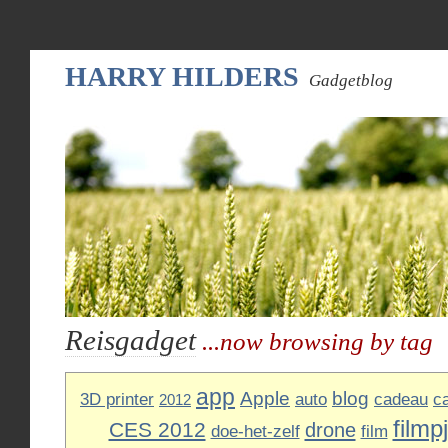
HARRY HILDERS
Gadgetblog
Reisgadget
...now browsing by tag
app
Apple
blog
3D printer
auto
cadeau
c
2012
filmp
CES 2012
drone
doe-het-zelf
film