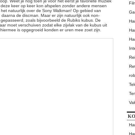
oop. Weet je nog toen je voor het eerst je favoriete muziek
Fi
 deze keer op keer kon afspelen zonder andere mensen
het natuurlijk over de Sony Walkman! Op gebied van
Ga
aarna de discman. Maar er zijn natuurlijk ook non-
 gepasseerd, zoals bijvoorbeeld de Rubiks kubus. De
Har
kaar moet verschuiven zodat elke zijvlak van de kubus uit
 hiermee is opgegroeid konden er uren mee zoet zijn.
Har
Har
Int
Re
Re
rob
Te
Ten
Va
KO
Har
Har