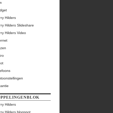
lm
dget
ry Hilders
ry Hilders Slideshare
ry Hilders Video
ernet
izen
tro
ot
lefoons
toonstellingen
kantie
PPELINGENBLOK
ry Hilders
ry Hilders blogspot