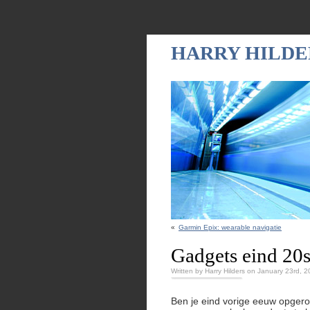
HARRY HILDE
«
Garmin Epix: wearable navigatie
Gadgets eind 20
Written by Harry Hilders on January 23rd, 
Ben je eind vorige eeuw opgero