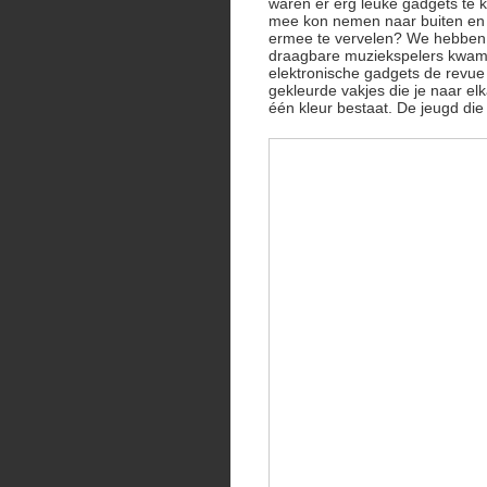
waren er erg leuke gadgets te k
mee kon nemen naar buiten en
ermee te vervelen? We hebben 
draagbare muziekspelers kwam d
elektronische gadgets de revue
gekleurde vakjes die je naar el
één kleur bestaat. De jeugd die