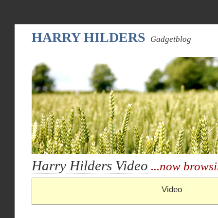
HARRY HILDERS
Gadgetblog
Harry Hilders Video
...now browsi
Video