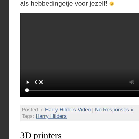
als hebbedingetje voor jezelf!
Posted in
Harry Hilders Video
|
No Responses »
Tags:
Harry Hilders
3D printers