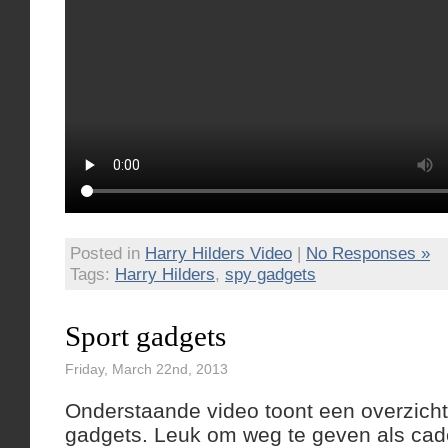
Posted in
Harry Hilders Video
|
No Responses »
Tags:
Harry Hilders
,
spy gadgets
Sport gadgets
Friday, March 22nd, 2013
Onderstaande video toont een overzicht 
gadgets. Leuk om weg te geven als ca