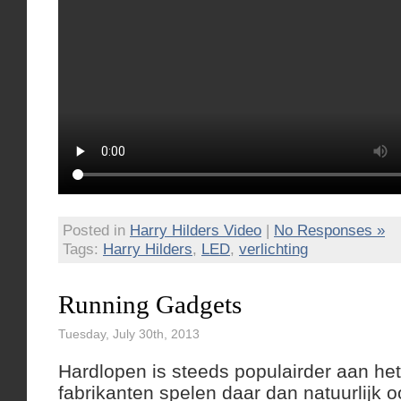
Posted in
Harry Hilders Video
|
No Responses »
Tags:
Harry Hilders
,
LED
,
verlichting
Running Gadgets
Tuesday, July 30th, 2013
Hardlopen is steeds populairder aan he
fabrikanten spelen daar dan natuurlijk 