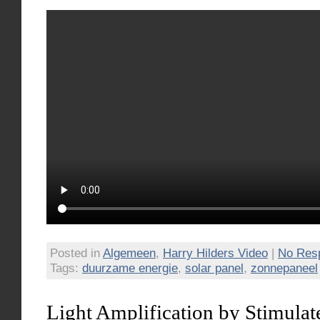
Posted in
Algemeen
,
Harry Hilders Video
|
No Res
Tags:
duurzame energie
,
solar panel
,
zonnepaneel
Light Amplification by Stimulat