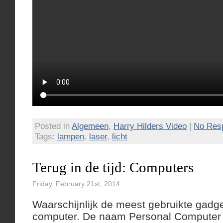
Posted in
Algemeen
,
Harry Hilders Video
|
No Res
Tags:
lampen
,
laser
,
licht
Terug in de tijd: Computers
Friday, February 21st, 2014
Waarschijnlijk de meest gebruikte gadge
computer. De naam Personal Computer s