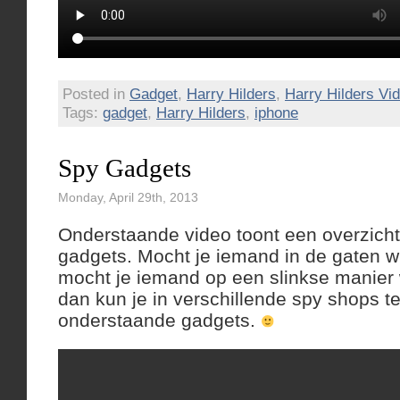
Posted in
Gadget
,
Harry Hilders
,
Harry Hilders Vi
Tags:
gadget
,
Harry Hilders
,
iphone
Spy Gadgets
Monday, April 29th, 2013
Onderstaande video toont een overzicht
gadgets. Mocht je iemand in de gaten w
mocht je iemand op een slinkse manier w
dan kun je in verschillende spy shops t
onderstaande gadgets.