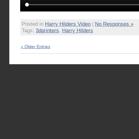
Posted in
Harry Hilders Video
|
No Responses »
Tags:
3dprinters
,
Harry Hilders
« Older Entries