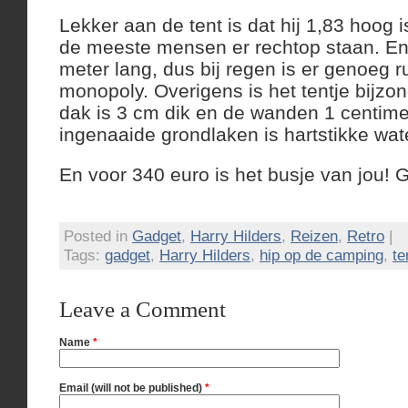
Lekker aan de tent is dat hij 1,83 hoog
de meeste mensen er rechtop staan. En in
meter lang, dus bij regen is er genoeg r
monopoly. Overigens is het tentje bijzon
dak is 3 cm dik en de wanden 1 centime
ingenaaide grondlaken is hartstikke wat
En voor 340 euro is het busje van jou! 
Posted in
Gadget
,
Harry Hilders
,
Reizen
,
Retro
|
Tags:
gadget
,
Harry Hilders
,
hip op de camping
,
te
Leave a Comment
Name
*
Email (will not be published)
*