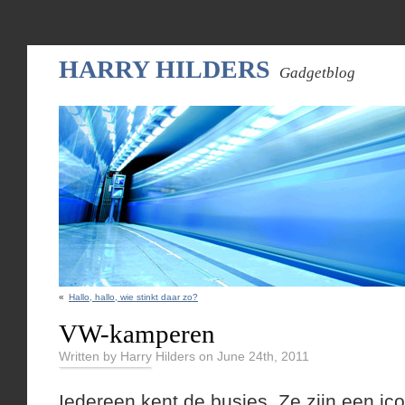
HARRY HILDERS
Gadgetblog
«
Hallo, hallo, wie stinkt daar zo?
VW-kamperen
Written by Harry Hilders on June 24th, 2011
Iedereen kent de busjes. Ze zijn een ic