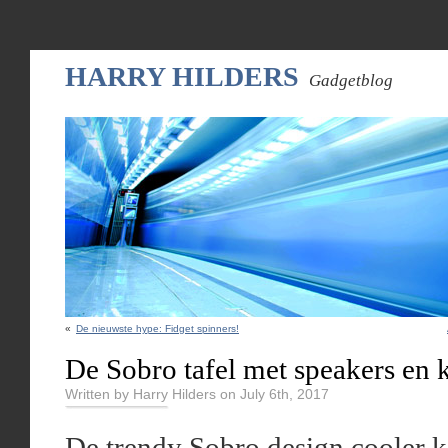
HARRY HILDERS
Gadgetblog
«
De nieuwste hype: Fidget spinners!
De Sobro tafel met speakers en 
Written by Harry Hilders on July 6th, 2017
De trendy Sobro design cooler ko