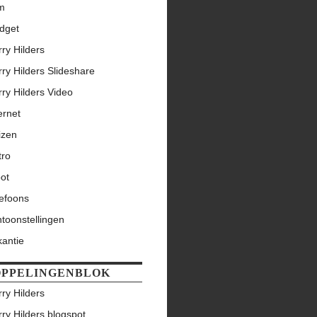
lm
dget
ry Hilders
ry Hilders Slideshare
ry Hilders Video
ernet
izen
tro
ot
lefoons
toonstellingen
kantie
PPELINGENBLOK
ry Hilders
ry Hilders blogspot