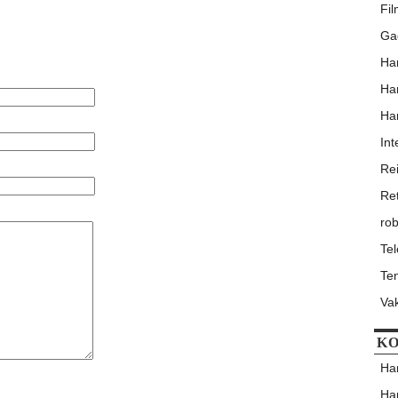
Fi
Ga
Har
Har
Har
Int
Re
Re
rob
Te
Ten
Va
KO
Har
Har