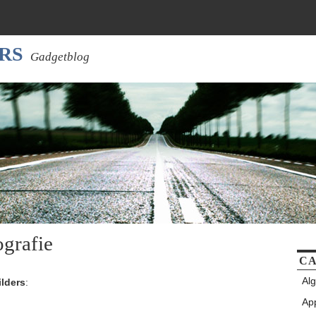
RS
Gadgetblog
ografie
CA
Al
ilders
:
Ap