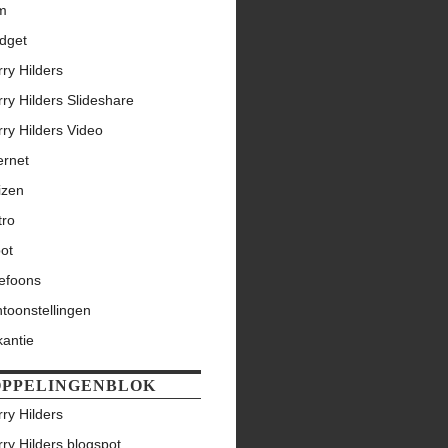
lm
dget
ry Hilders
ry Hilders Slideshare
ry Hilders Video
ernet
izen
tro
ot
lefoons
toonstellingen
kantie
PPELINGENBLOK
ry Hilders
ry Hilders blogspot