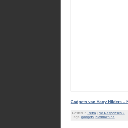
Gadgets van Harry Hilders –
Posted in
Retro
|
No Responses »
Tags:
gadgets
,
nietmachine