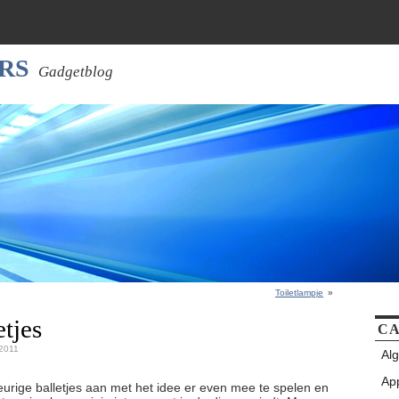
RS
Gadgetblog
Toiletlampje
»
tjes
CA
 2011
Al
Ap
leurige balletjes aan met het idee er even mee te spelen en