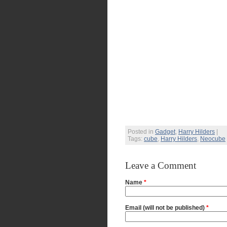
Posted in
Gadget
,
Harry Hilders
|
Tags:
cube
,
Harry Hilders
,
Neocube
Leave a Comment
Name
*
Email (will not be published)
*