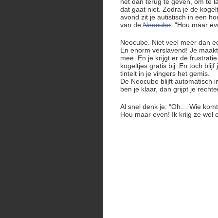
het dan terug te geven, om te l
dat gaat niet. Zodra je de kogel
avond zit je autistisch in een h
van de
Neocube
: “Hou maar eve
Neocube. Niet veel meer dan ee
En enorm verslavend! Je maakt
mee. En je krijgt er de frustr
kogeltjes gratis bij. En toch bli
tintelt in je vingers het gemis.
De Neocube blijft automatisch i
ben je klaar, dan grijpt je rech
Al snel denk je: “Oh… Wie komt
Hou maar even! Ik krijg ze wel 