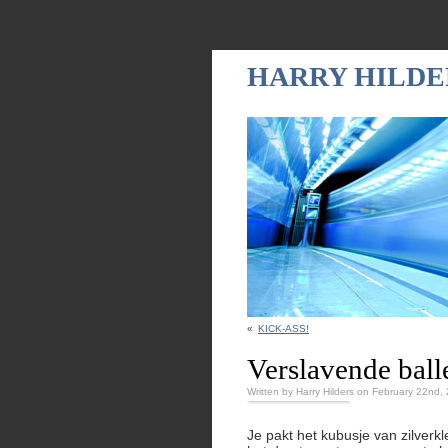
HARRY HILDE
«
KICK-ASS!
Verslavende balle
Written by Harry Hilders on February 22nd,
Je pakt het kubusje van zilverk