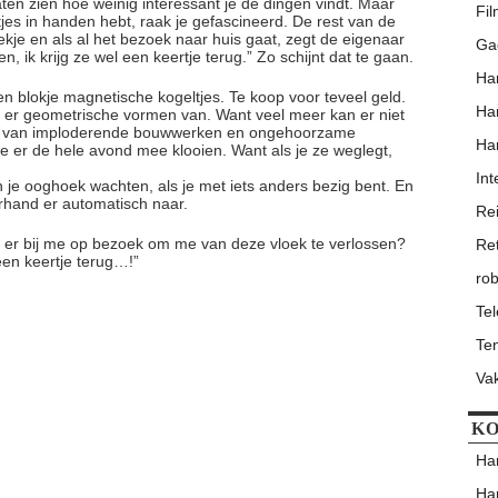
aten zien hoe weinig interessant je de dingen vindt. Maar
Fi
tjes in handen hebt, raak je gefascineerd. De rest van de
oekje en als al het bezoek naar huis gaat, zegt de eigenaar
Ga
n, ik krijg ze wel een keertje terug.” Zo schijnt dat te gaan.
Har
n blokje magnetische kogeltjes. Te koop voor teveel geld.
Har
 er geometrische vormen van. Want veel meer kan er niet
atie van imploderende bouwwerken en ongehoorzame
Har
jf je er de hele avond mee klooien. Want als je ze weglegt,
Int
n je ooghoek wachten, als je met iets anders bezig bent. En
terhand er automatisch naar.
Re
 er bij me op bezoek om me van deze vloek te verlossen?
Re
een keertje terug…!”
rob
Te
Ten
Va
KO
Har
Har