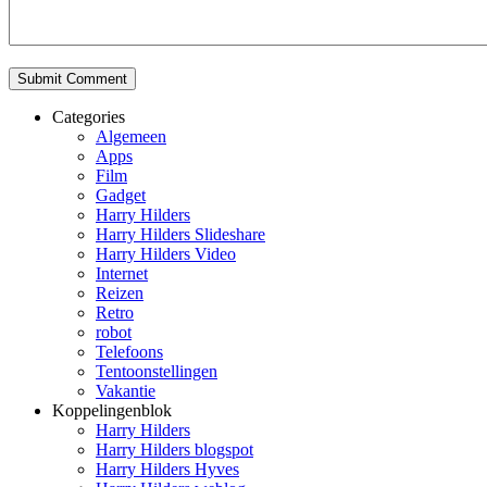
Categories
Algemeen
Apps
Film
Gadget
Harry Hilders
Harry Hilders Slideshare
Harry Hilders Video
Internet
Reizen
Retro
robot
Telefoons
Tentoonstellingen
Vakantie
Koppelingenblok
Harry Hilders
Harry Hilders blogspot
Harry Hilders Hyves