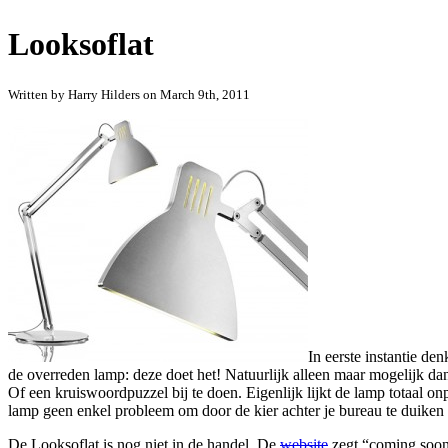
Looksoflat
Written by Harry Hilders on March 9th, 2011
In eerste instantie de
de overreden lamp: deze doet het! Natuurlijk alleen maar mogelijk dan
Of een kruiswoordpuzzel bij te doen. Eigenlijk lijkt de lamp totaal on
lamp geen enkel probleem om door de kier achter je bureau te duiken 
De Looksoflat is nog niet in de handel. De
website
zegt “coming soon