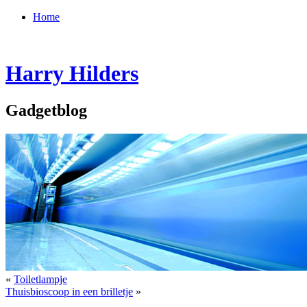
Home
Harry Hilders
Gadgetblog
«
Toiletlampje
Thuisbioscoop in een brilletje
»