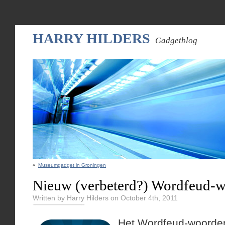
HARRY HILDERS
Gadgetblog
«
Museumgadget in Groningen
Nieuw (verbeterd?) Wordfeud-
Written by Harry Hilders on October 4th, 2011
Het Wordfeud-woorden