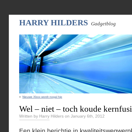
HARRY HILDERS
Gadgetblog
«
Nieuwe Xbox wordt nogal hip
Wel – niet – toch koude kernfus
Written by Harry Hilders on January 6th, 2012
Een klein berichtje in kwaliteitswegwerp