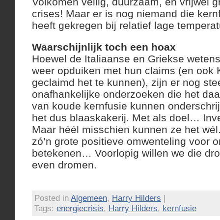
Volkomen veilig, duurzaam, en vrijwel gra
crises! Maar er is nog niemand die kern
heeft gekregen bij relatief lage tempera
Waarschijnlijk toch een hoax
Hoewel de Italiaanse en Griekse weten
weer opduiken met hun claims (en ook K
geclaimd het te kunnen), zijn er nog st
onafhankelijke onderzoeken die het daa
van koude kernfusie kunnen onderschrij
het dus blaaskakerij. Met als doel… Inv
Maar héél misschien kunnen ze het wél.
zó’n grote positieve omwenteling voor 
betekenen… Voorlopig willen we die dr
even dromen.
Posted in
Algemeen
,
Harry Hilders
|
Tags:
energiecrisis
,
Harry Hilders
,
kernfusie