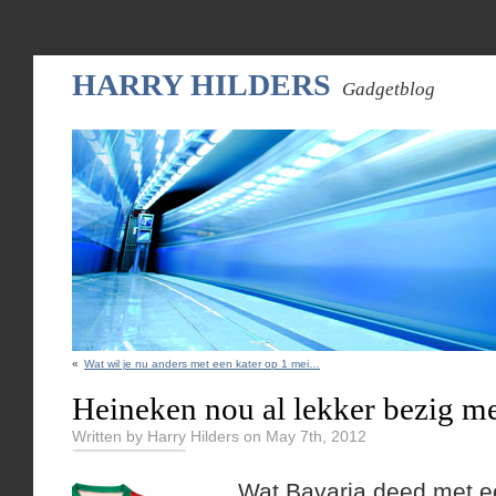
HARRY HILDERS
Gadgetblog
«
Wat wil je nu anders met een kater op 1 mei…
Heineken nou al lekker bezig m
Written by Harry Hilders on May 7th, 2012
Wat Bavaria deed met ee