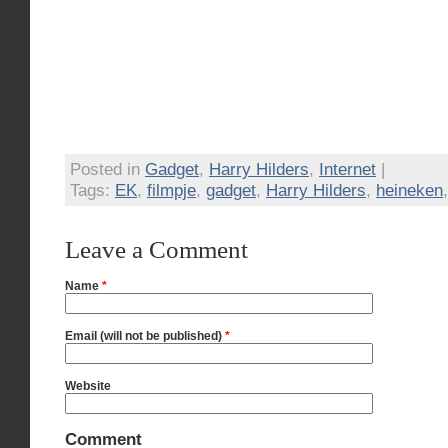
Posted in
Gadget
,
Harry Hilders
,
Internet
|
Tags:
EK
,
filmpje
,
gadget
,
Harry Hilders
,
heineken
Leave a Comment
Name
*
Email (will not be published)
*
Website
Comment