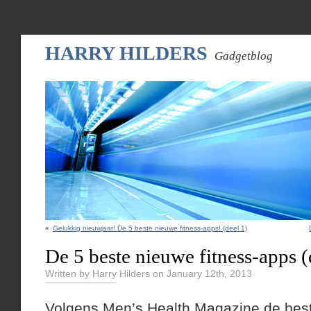
HARRY HILDERS
Gadgetblog
«
Gelukkig nieuwjaar! De 5 beste nieuwe fitness-apps! (deel 1)
De 5 beste nieuwe fitness-apps (
Written by Harry Hilders on January 12th, 2013
Volgens Men’s Health Magazine de bes