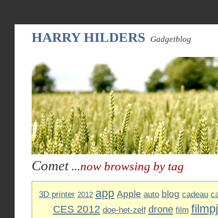
HARRY HILDERS
Gadgetblog
Comet
...now browsing by tag
app
Apple
blog
3D printer
auto
cadeau
c
2012
filmp
CES 2012
drone
doe-het-zelf
film