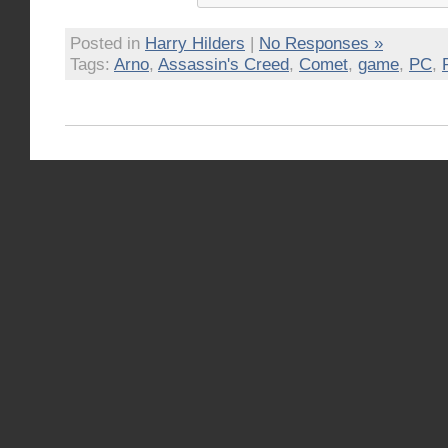
Posted in
Harry Hilders
|
No Responses »
Tags:
Arno
,
Assassin's Creed
,
Comet
,
game
,
PC
,