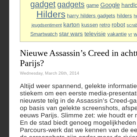
gadget
gadgets
Google
hardl
game
Hilders
harry hilders gadgets
hilders
h
karton
robot
kussen
retro
jeugdsentiment
scra
star wars
televisie
Smartwatch
vakantie
w
vr
Nieuwe Assassin’s Creed in ach
Parijs?
Wednesday, March 26th, 2014
Altijd weer spannend, gelekte informatie
stiekem om een eerste media-presentat
nieuwste telg in de Assassin’s Creed-g
op basis van gelekte screenshots, afspe
eeuws Parijs. Slimme zet: wie houdt er n
En de stad biedt genoeg mogelijkheden 
Parcours-werk dat we kennen van de e