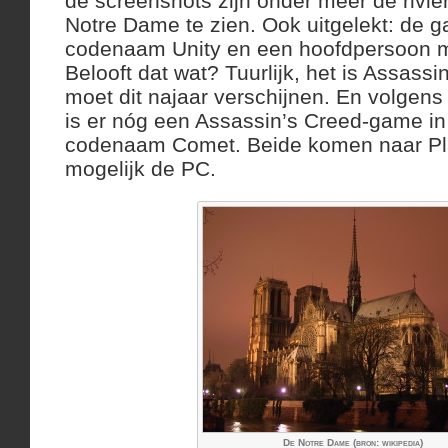
de screenshots zijn onder meer de rivie
Notre Dame te zien. Ook uitgelekt: de 
codenaam Unity en een hoofdpersoon 
Belooft dat wat? Tuurlijk, het is Assass
moet dit najaar verschijnen. En volgens
is er nóg een Assassin’s Creed-game i
codenaam Comet. Beide komen naar Pla
mogelijk de PC.
De Notre Dame (bron: wikipedia)