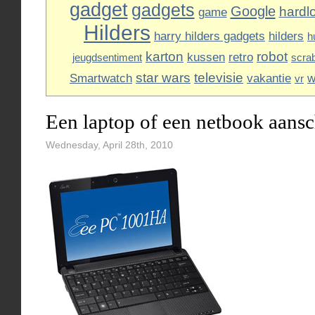
gadget
gadgets
Google
hardl
game
Hilders
harry hilders gadgets
hilders
h
karton
robot
kussen
retro
jeugdsentiment
scra
star wars
televisie
Smartwatch
vakantie
w
vr
Een laptop of een netbook aans
Wednesday, April 28th, 2010