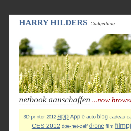
HARRY HILDERS
Gadgetblog
netbook aanschaffen
...now brows
app
Apple
blog
3D printer
auto
cadeau
c
2012
filmp
CES 2012
drone
doe-het-zelf
film