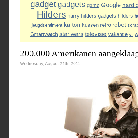
gadget
gadgets
Google
hardl
game
Hilders
harry hilders gadgets
hilders
h
karton
robot
kussen
retro
jeugdsentiment
scra
star wars
televisie
Smartwatch
vakantie
w
vr
200.000 Amerikanen aangeklaagd
Wednesday, August 24th, 2011