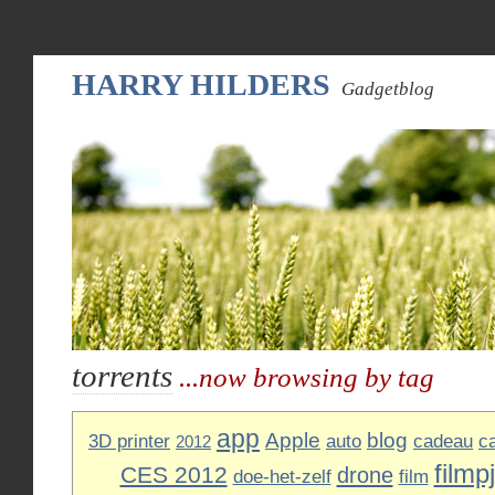
HARRY HILDERS
Gadgetblog
torrents
...now browsing by tag
app
Apple
blog
3D printer
auto
cadeau
c
2012
filmp
CES 2012
drone
doe-het-zelf
film