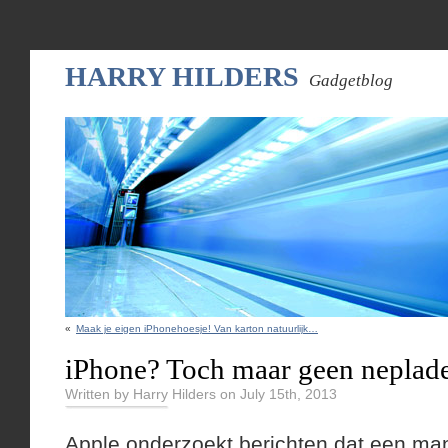
HARRY HILDERS
Gadgetblog
«
Maak je eigen iPhonehoesje! Van karton natuurlijk…
iPhone? Toch maar geen neplade
Written by Harry Hilders on July 15th, 2013
Apple onderzoekt berichten dat een ma