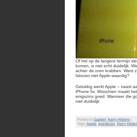
Of het op de langere termijn sl
komen, is niet echt duidelijk. 
achter de oren krabben. Want ze
fatsoen niet Apple-waardig?
Gelukkig werkt Apple – naast a
iPhone 5s. Misschien maakt het
enigszins goed. Wanneer die go
niet duidelijk.
Posted in
Gadget
,
Harry Hilders
|
Tags:
Apple
,
goedkoop
,
Harry Hilde