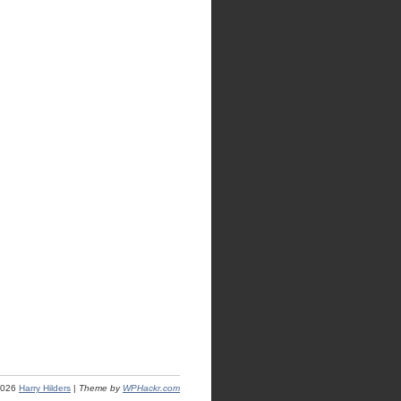
2026
Harry Hilders
|
Theme by
WPHackr.com