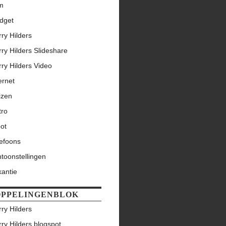
lm
dget
ry Hilders
ry Hilders Slideshare
ry Hilders Video
ernet
izen
tro
ot
lefoons
toonstellingen
kantie
PPELINGENBLOK
ry Hilders
ry Hilders blogspot