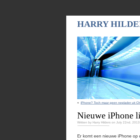
HARRY HILDE
«
iPhone? Toch maar geen neplader uit Ch
Nieuwe iPhone lit
Written by Harry Hilders on July 22nd, 2013
Er komt een nieuwe iPhone op d