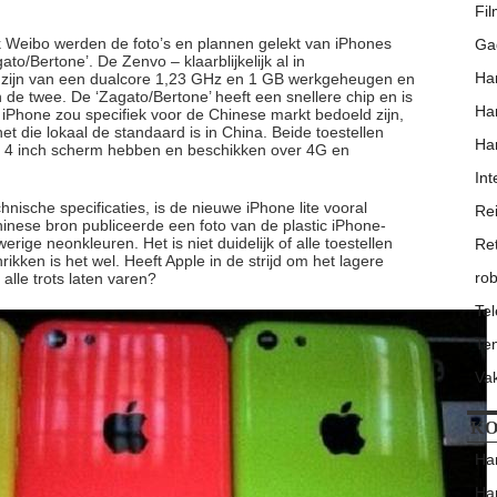
Fi
k Weibo werden de foto’s en plannen gelekt van iPhones
Ga
o/Bertone’. De Zenvo – klaarblijkelijk al in
Har
 zijn van een dualcore 1,23 GHz en 1 GB werkgeheugen en
 de twee. De ‘Zagato/Bertone’ heeft een snellere chip en is
Har
iPhone zou specifiek voor de Chinese markt bedoeld zijn,
t die lokaal de standaard is in China. Beide toestellen
Har
n 4 inch scherm hebben en beschikken over 4G en
Int
nische specificaties, is de nieuwe iPhone lite vooral
Re
hinese bron publiceerde een foto van de plastic iPhone-
ige neonkleuren. Het is niet duidelijk of alle toestellen
Re
rikken is het wel. Heeft Apple in de strijd om het lagere
rob
lle trots laten varen?
Te
Ten
Va
KO
Har
Har