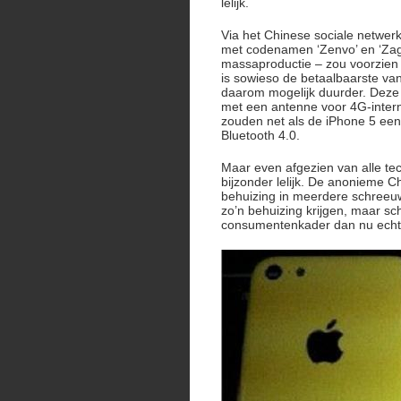
lelijk.
Via het Chinese sociale netwer
met codenamen ‘Zenvo’ en ‘Zagat
massaproductie – zou voorzien
is sowieso de betaalbaarste van
daarom mogelijk duurder. Deze 
met een antenne voor 4G-interne
zouden net als de iPhone 5 ee
Bluetooth 4.0.
Maar even afgezien van alle tech
bijzonder lelijk. De anonieme C
behuizing in meerdere schreeuwer
zo’n behuizing krijgen, maar sch
consumentenkader dan nu echt a