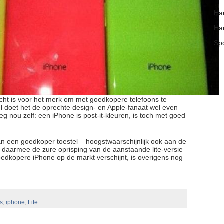
Har
Har
Spo
echt is voor het merk om met goedkopere telefoons te
Wel doet het de oprechte design- en Apple-fanaat wel even
g nou zelf: een iPhone is post-it-kleuren, is toch met goed
an een goedkoper toestel – hoogstwaarschijnlijk ook aan de
 daarmee de zure oprisping van de aanstaande lite-versie
edkopere iPhone op de markt verschijnt, is overigens nog
rs
,
iphone
,
Lite