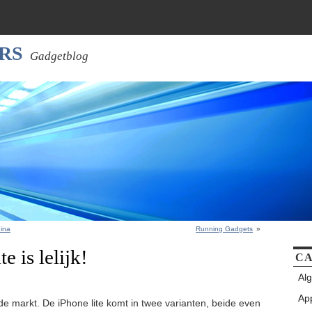
RS
Gadgetblog
ina
Running Gadgets
»
e is lelijk!
CA
Al
Ap
e markt. De iPhone lite komt in twee varianten, beide even