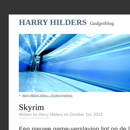
HARRY HILDERS
Gadgetblog
«
Harry Hilders Video – Keukengadgets
Skyrim
Written by Harry Hilders on October 1st, 2012
Een nieuwe game-verslaving ligt op de l