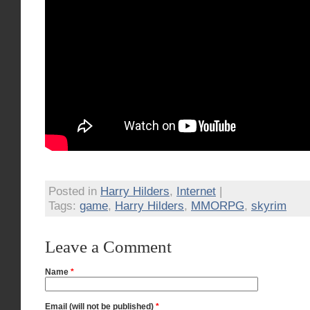
Posted in
Harry Hilders
,
Internet
|
Tags:
game
,
Harry Hilders
,
MMORPG
,
skyrim
Leave a Comment
Name
*
Email (will not be published)
*