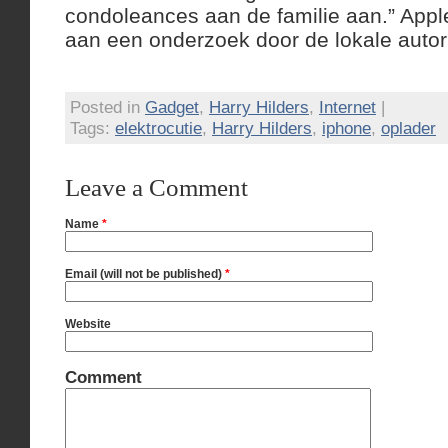
condoleances aan de familie aan.” App
aan een onderzoek door de lokale autori
Posted in
Gadget
,
Harry Hilders
,
Internet
|
Tags:
elektrocutie
,
Harry Hilders
,
iphone
,
oplader
Leave a Comment
Name
*
Email (will not be published)
*
Website
Comment