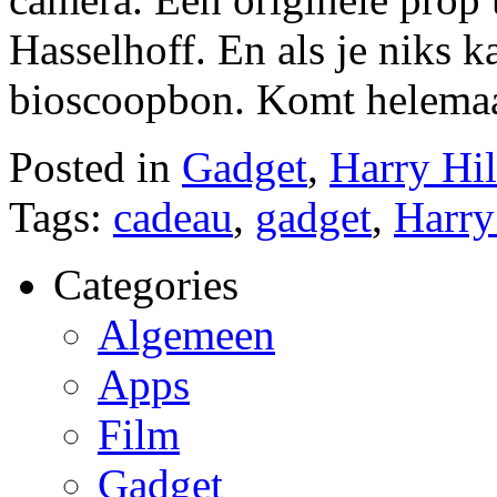
Hasselhoff. En als je niks
bioscoopbon. Komt helemaa
Posted in
Gadget
,
Harry Hil
Tags:
cadeau
,
gadget
,
Harry
Categories
Algemeen
Apps
Film
Gadget