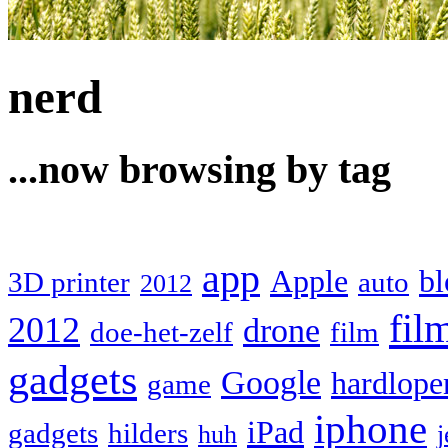
nerd
...now browsing by tag
app
Apple
bl
3D printer
auto
2012
fil
2012
drone
doe-het-zelf
film
gadgets
Google
hardlope
game
iphone
iPad
gadgets
hilders
huh